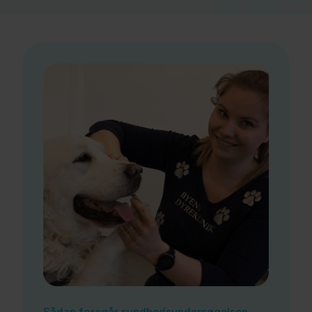
Sådan foregår sundhedsundersøgelsen