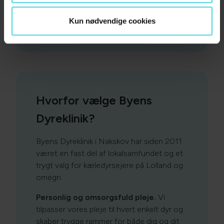
Kun nødvendige cookies
Mød teamet
Hvorfor vælge Byens
Dyreklinik?
Byens Dyreklinik i Nakskov har siden 2011
været en fast del af lokalsamfundet og et
trygt valg for kæledyrsejere på Lolland og
omegn.
Personlig og omsorgsfuld pleje.
Vi
tilpasser vores pleje til hvert enkelt dyr og
skaber trygge rammer for både dig og dit