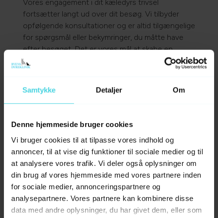
Vores engagement i dit kæledyrs trivsel
fortsætter langt ud over dit besøg. Vi tilbyder
opfølgende konsultationer og er altid tilgængelige
for spørgsmål eller bekymringer, du måtte have
efter besøget. Det er vores mål at skabe en
omfattende sundhedsplejeplan, der sikrer, at dit
kæledyr lever et langt, sundt og lykkeligt liv.
Samtykke
Detaljer
Om
Book tid
Denne hjemmeside bruger cookies
Vi bruger cookies til at tilpasse vores indhold og
annoncer, til at vise dig funktioner til sociale medier og til
Mød teamet hos Byens
at analysere vores trafik. Vi deler også oplysninger om
din brug af vores hjemmeside med vores partnere inden
Dyreklinik
for sociale medier, annonceringspartnere og
analysepartnere. Vores partnere kan kombinere disse
Omsorg, faglighed og tryghed.
Hos
data med andre oplysninger, du har givet dem, eller som
Byens Dyreklinik i Nakskov møder du et