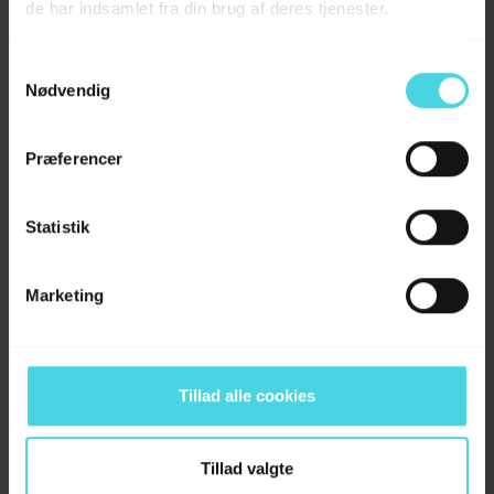
de har indsamlet fra din brug af deres tjenester.
engageret team af erfarne dyrlæger og
veterinærsygeplejersker, der brænder for
Samtykkevalg
at skabe de bedste rammer for dig og dit
Nødvendig
kæledyr.
Vi lægger vægt på personlig rådgivning, ro
Præferencer
og nærvær fra start til slut.
Statistik
Marketing
Tillad alle cookies
Tillad valgte