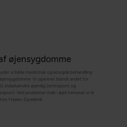
 af øjensygdomme
byder vi både medicinsk og kirurgisk behandling
 øjensygdomme. Vi opererer blandt andet for
e), indadvendte øjenlåg (entropion) og
opion). Ved problemer inde i øjet henviser vi til
 hos Haslev Dyreklinik.