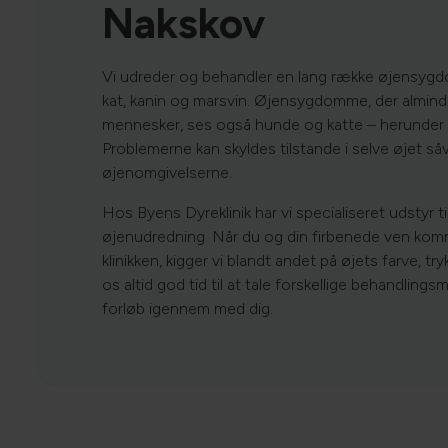
Nakskov
Vi udreder og behandler en lang række øjensyg
kat, kanin og marsvin. Øjensygdomme, der almind
mennesker, ses også hunde og katte – herunder 
Problemerne kan skyldes tilstande i selve øjet såv
øjenomgivelserne.
Hos Byens Dyreklinik har vi specialiseret udstyr ti
øjenudredning. Når du og din firbenede ven kom
klinikken, kigger vi blandt andet på øjets farve, try
os altid god tid til at tale forskellige behandling
forløb igennem med dig.