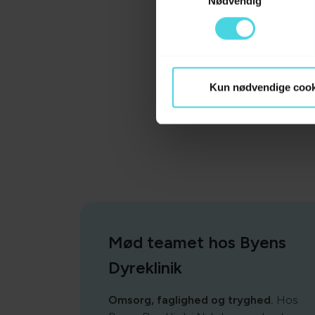
Nødvendig
Kun nødvendige cook
Mød teamet hos Byens
Dyreklinik
Omsorg, faglighed og tryghed.
Hos