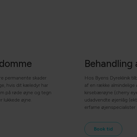
ygdomme
Behandling
re permanente skader
Hos Byens Dyreklinik til
ge, hvis dit kæledyr har
af en række almindelige
 på røde øjne og tegn
kirsebærøjne (cherry ey
r lukkede øjne.
udadvendte øjenlåg (ektr
erfarne øjenspecialister
Book tid