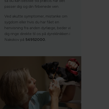
så du kan bestille tid præcis når det
passer dig og din firbenede ven.
Ved akutte symptomer, mistanke om
sygdom eller hvis du har fået en
henvisning fra anden dyrlæge, beder vi
dig ringe direkte til os på dyreklinikken i
Nakskov på
54952000.