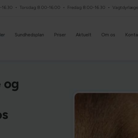
-16.30
Torsdag
8.00-16.00
Fredag
8.00-16.30
Vagtdyrlæg
der
Sundhedsplan
Priser
Aktuelt
Om os
Konta
 og
os