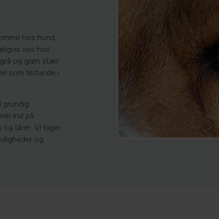
domme hos hund,
eligvis ses hos
grå og grøn stær.
el som tilstande i
l grundig
mer ind på
k og tårer. Vi tager
smuligheder og