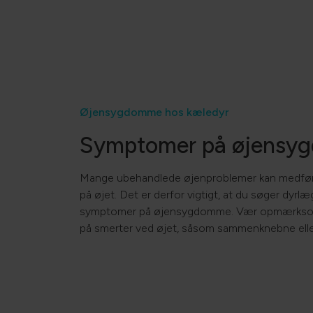
Øjensygdomme hos kæledyr
Symptomer på øjens
Mange ubehandlede øjenproblemer kan medfø
på øjet. Det er derfor vigtigt, at du søger dyrlæ
symptomer på øjensygdomme. Vær opmærksom
på smerter ved øjet, såsom sammenknebne elle