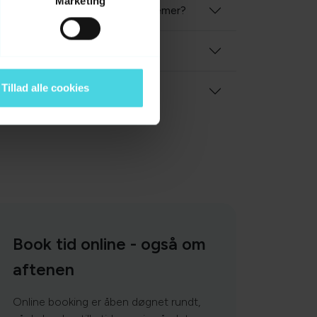
Marketing
læge ved mistanke om øjenproblemer?
g marsvin få øjensygdomme?
Tillad alle cookies
Book tid online - også om
aftenen
Online booking er åben døgnet rundt,