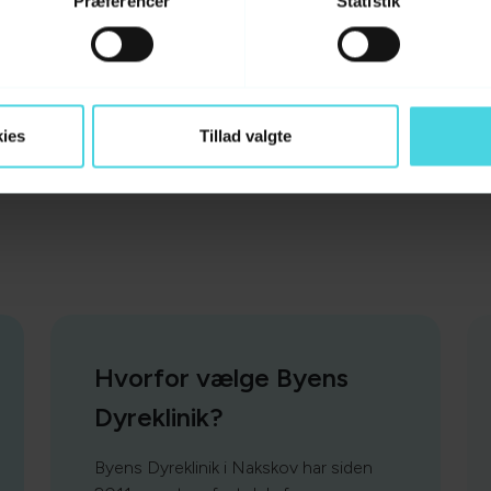
Præferencer
Statistik
Hvornår bør jeg søge dyr
Kan smådyr som kaniner o
ies
Tillad valgte
Hvordan bestiller jeg tid?
Hvorfor vælge Byens
Dyreklinik?
Byens Dyreklinik i Nakskov har siden