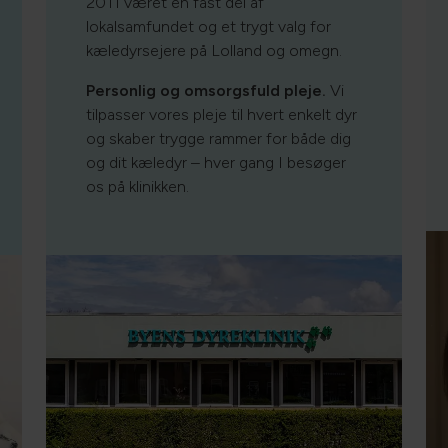
2011 været en fast del af
lokalsamfundet og et trygt valg for
kæledyrsejere på Lolland og omegn.
Personlig og omsorgsfuld pleje.
Vi
tilpasser vores pleje til hvert enkelt dyr
og skaber trygge rammer for både dig
og dit kæledyr – hver gang I besøger
os på klinikken.