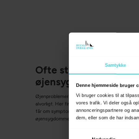
Samtykke
Ofte stillede spørgsm
øjensygdomme
Denne hjemmeside bruger c
Vi bruger cookies til at tilpas
Øjenproblemer kan opstå pludseligt og bør alti
vores trafik. Vi deler også 
alvorligt. Her finder du svar på nogle af de spø
annonceringspartnere og anal
får om symptomer, udredning og behandling a
dem, eller som de har indsaml
øjensygdomme hos kæledyr på Lolland.
Samtykkevalg