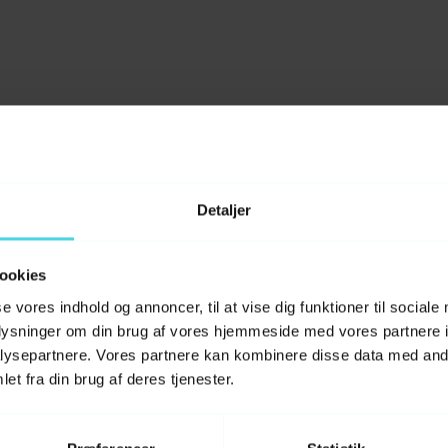
Detaljer
ål om
Hvilke symptomer skal jeg
ookies
Hvordan foregår en øjenun
se vores indhold og annoncer, til at vise dig funktioner til sociale
d tages
oplysninger om din brug af vores hjemmeside med vores partnere i
rgsmål, vi oftest
Hvilke øjensygdomme ser I
ysepartnere. Vores partnere kan kombinere disse data med andr
f
et fra din brug af deres tjenester.
Kan øjensygdomme behan