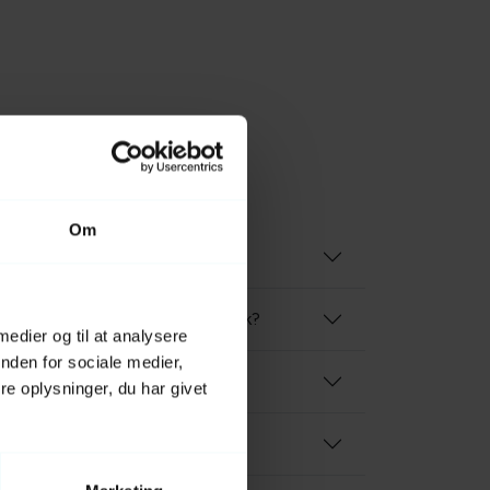
Om
 holde øje med?
dersøgelse hos Byens Dyreklinik?
 medier og til at analysere
nden for sociale medier,
 oftest hos dyr?
e oplysninger, du har givet
dles?