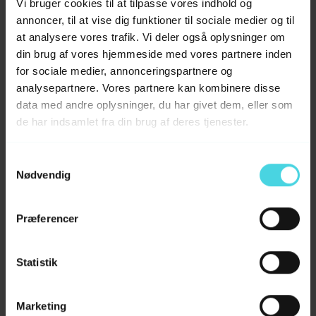
Vi bruger cookies til at tilpasse vores indhold og
At opretholde god mundhygiejne er afgørende
annoncer, til at vise dig funktioner til sociale medier og til
for en hunds generelle sundhed. Daglig tandpleje
at analysere vores trafik. Vi deler også oplysninger om
kan forebygge en række tandproblemer og
din brug af vores hjemmeside med vores partnere inden
bidrage til en lang og sund levetid.
for sociale medier, annonceringspartnere og
analysepartnere. Vores partnere kan kombinere disse
Børstning af tænder:
Børstning af din hunds
data med andre oplysninger, du har givet dem, eller som
tænder bør være en del af den daglige rutine.
de har indsamlet fra din brug af deres tjenester.
Start med at vælge en blød tandbørste designet
specifikt til hunde eller en fingerbørste, der er
Samtykkevalg
skånsom mod tandkødet. Væn din hund gradvist
Nødvendig
til processen ved først at lade den snuse og
smage på tandbørsten og tandpastaen. Når du
børster, fokuser på at børste forsigtigt langs
Præferencer
tandkødsranden, og sørg for at nå alle overflader
af tænderne. Det er ideelt at børste tænderne
Statistik
dagligt, men selv et par gange om ugen kan gøre
en stor forskel.
Marketing
Brug af tandpasta:
Det er vigtigt at bruge en