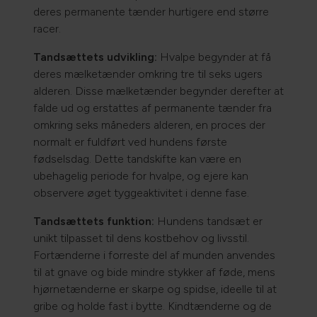
deres permanente tænder hurtigere end større
racer.
Tandsættets udvikling:
Hvalpe begynder at få
deres mælketænder omkring tre til seks ugers
alderen. Disse mælketænder begynder derefter at
falde ud og erstattes af permanente tænder fra
omkring seks måneders alderen, en proces der
normalt er fuldført ved hundens første
fødselsdag. Dette tandskifte kan være en
ubehagelig periode for hvalpe, og ejere kan
observere øget tyggeaktivitet i denne fase.
Tandsættets funktion:
Hundens tandsæt er
unikt tilpasset til dens kostbehov og livsstil.
Fortænderne i forreste del af munden anvendes
til at gnave og bide mindre stykker af føde, mens
hjørnetænderne er skarpe og spidse, ideelle til at
gribe og holde fast i bytte. Kindtænderne og de