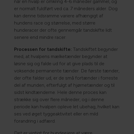
når en hvalp er omkring 4-6 måneder gammel, og
er normalt fuldført ved ca. 7 måneders alder. Dog
kan denne tidsramme variere afhængigt af
hundens race og størrelse, med større
hunderacer der ofte gennemgår tandskifte lidt
senere end mindre racer.
Processen for tandskifte:
Tandskiftet begynder
med, at hvalpens mælketænder begynder at
løsne sig og falde ud for at give plads til de
voksende permanente tænder. De første tænder,
der ofte falder ud, er de små fortænder i forreste
del af munden, efterfulgt af hjørnetænder og til
sidst kindtænderne. Hele denne proces kan
strække sig over flere måneder, og i denne
periode kan hvalpen opleve let ubehag, hvilket kan
ses ved øget tyggeaktivitet eller en mild
forandring i adfærd.
Det er vigtigt for hundeejere at være