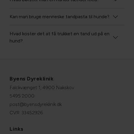
Kan man bruge menneske tandpasta til hunde?
Hvad koster det at få trukket en tand ud på en
hund?
Byens Dyreklinik
Falckvænget 1, 4900 Nakskov
5495 2000
post@byensdyreklinik.dk
CVR: 33452926
Links