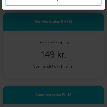
Den månedlige pris er ekskl. oprettelsesgebyr på 175,- kr. –
(engangsbeløb)
Sundhedsplan BASIS
Pris pr. måned kun
149 kr.
Spar mindst 673 kr. pr. år
Sundhedsplan PLUS