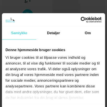
år *
-
10% på foder og alle
øvrige honorarer
Samtykke
Detaljer
Om
740 kr.
1 gratis konsultation pr.
Denne hjemmeside bruger cookies
år *
Vi bruger cookies til at tilpasse vores indhold og
annoncer, til at vise dig funktioner til sociale medier og til
at analysere vores trafik. Vi deler også oplysninger om
1480 kr.
din brug af vores hjemmeside med vores partnere inden
Fri konsultation året
for sociale medier, annonceringspartnere og
rundt*
analysepartnere. Vores partnere kan kombinere disse
data med andre oplysninger, du har givet dem, eller som
de har indsamlet fra din brug af deres tjenester.
762 kr.
1 årlig urinprøve